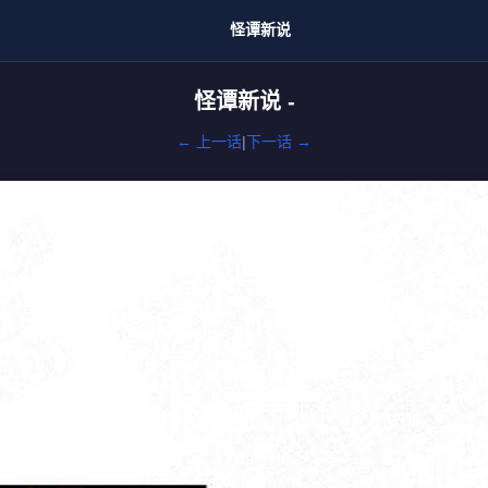
怪谭新说
怪谭新说 -
← 上一话
|
下一话 →