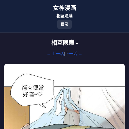
女神漫画
相互隐瞒
目录
相互隐瞒 -
← 上一话
|
下一话 →