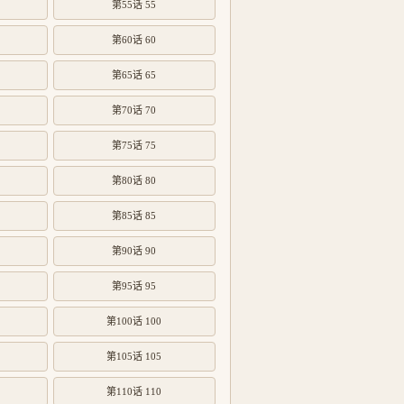
第55话 55
第60话 60
第65话 65
第70话 70
第75话 75
第80话 80
第85话 85
第90话 90
第95话 95
第100话 100
第105话 105
第110话 110