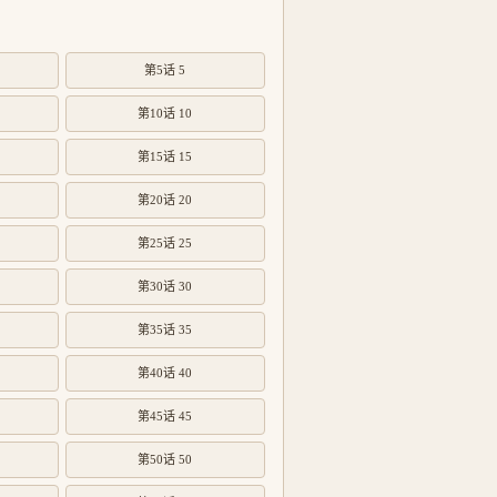
第5话 5
第10话 10
第15话 15
第20话 20
第25话 25
第30话 30
第35话 35
第40话 40
第45话 45
第50话 50