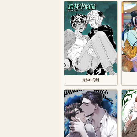
森林中的熊