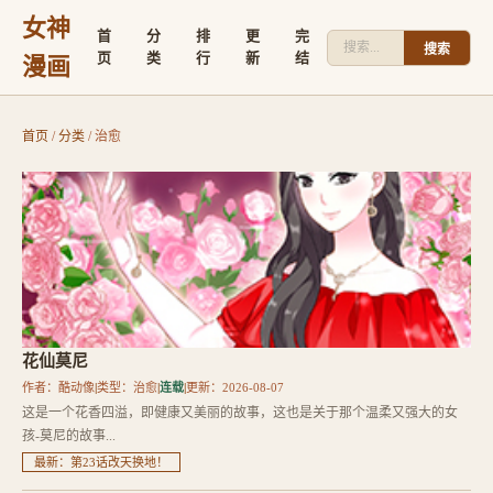
女神
首
分
排
更
完
搜索
页
类
行
新
结
漫画
首页
/
分类
/ 治愈
花仙莫尼
作者：酷动像
|
类型：治愈
|
连载
|
更新：2026-08-07
这是一个花香四溢，即健康又美丽的故事，这也是关于那个温柔又强大的女
孩-莫尼的故事...
最新：第23话改天换地！