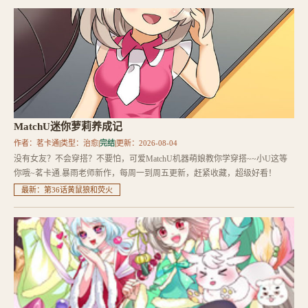
MatchU迷你萝莉养成记
作者：茗卡通
|
类型：治愈
|
完结
|
更新：2026-08-04
没有女友？不会穿搭？不要怕，可爱MatchU机器萌娘教你学穿搭~~小U这等
你哦~茗卡通.暴雨老师新作，每周一到周五更新，赶紧收藏，超级好看！
最新：第36话黄鼠狼和荧火