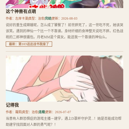
这个神兽有点萌
作者：左岸卡漫
|
类型：治愈
|
完结
|
更新：2026-08-03
说好的重生成嫦娥呢，怎么成了饕餮了！前世胖死了，这一世吃不死，她该哭
该笑。遇到的神仙一个比一个不靠谱。身材纤细的食神整天说吃不胖。红色战
袍的二郎神很骚包。月老MM是个腐女。能送我一个靠谱的神仙么。
最新：第103话这战书我接了
记得我
作者：羅熙
|
类型：治愈
|
连载
|
更新：2026-07-07
当患有人群恐惧症的游戏主播－建宇，遇上D罩杯守护灵...！她是否能成功帮
助建宇找回面对人群的勇气呢？！