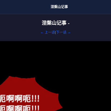
涅槃山记事
涅槃山记事 -
← 上一话
|
下一话 →