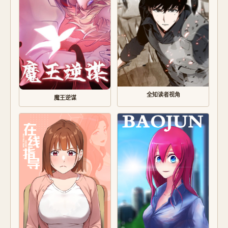
全知读者视角
魔王逆谋