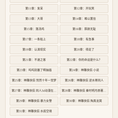
第11章：发呆
第12章：开玩笑
第13章：大哥
第14章：难以置信
第15章：落汤鸡
第16章：厚颜无耻
第17章：一条船上
第18章：有急事
第19章：认清现实
第20章：得走了
第21章：不速之客
第22章：你的命运是什么？
第23章：呜呜别塞了啊抽插
第24章：神雕侠侣 小说
第25章：神雕侠侣 恍然十年一觉梦
第26章：神雕侠侣 逆水寒同人
第27章：神雕侠侣 同人3d动漫在线不卡区
第28章：神雕侠侣 秦时明月原著小说
第29章：神雕侠侣 暴力女警
第30章：神雕侠侣 掏真龙窝
第31章：神雕侠侣 水底空境