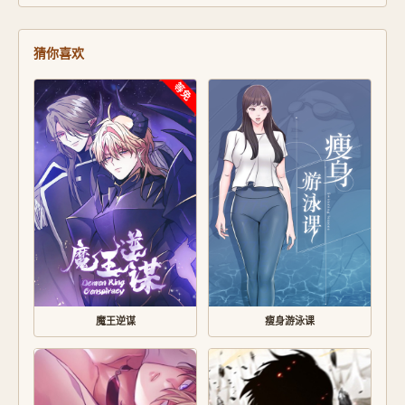
猜你喜欢
魔王逆谋
瘦身游泳课