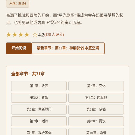
人气：56156
充满了挑战和冒险的开始，而“星光剧场”将成为金在照追寻梦想的起
点，也将见证他成为真正“影帝”的奋斗历程。
★★★★ ☆
4.2
(
128
人评分)
开始阅读
最新章节：第31章：神雕侠侣 水底空境
全部章节 · 共31章
第1章：收养
第2章：变化
第3章：背叛
第4章：想起他
第5章：重新登门
第6章： 借钱
第7章：嘲讽
第8章：提议
第9章：我会等你
第10章：邀请