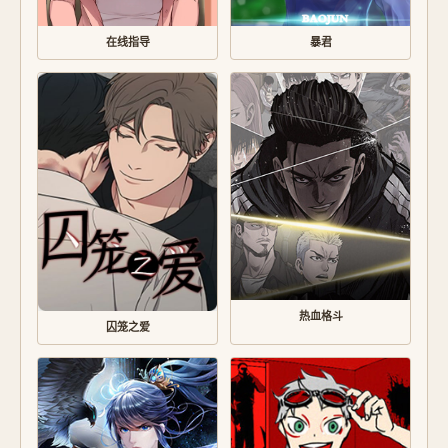
在线指导
暴君
热血格斗
囚笼之爱