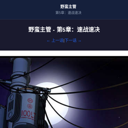
野蛮主管
第5章：速战速决
野蛮主管 - 第5章：速战速决
← 上一话
|
下一话 →