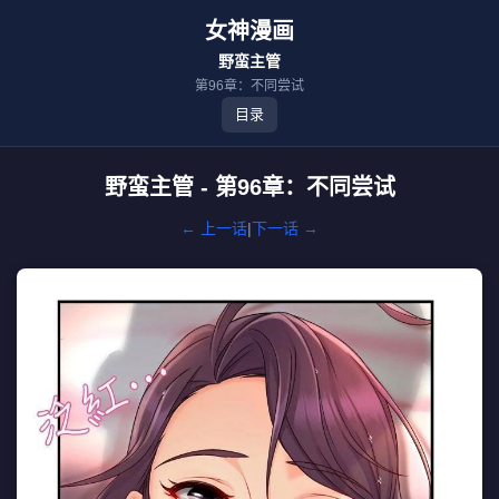
女神漫画
野蛮主管
第96章：不同尝试
目录
野蛮主管 - 第96章：不同尝试
← 上一话
|
下一话 →